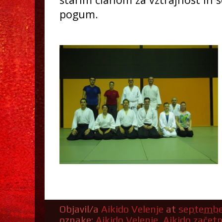
pogum.
Objavil/a
Aikido Velenje
at
septembe
oznake:
Aikido Velenje
,
Aikido začetn