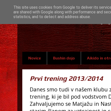
This site uses cookies from Google to deliver its servic
are shared with Google along with performance and secur
A
statistics, and to detect and address abuse.
Špor
Novice
Bushin dojo
Aikido in otr
Prvi trening 2013/2014
Danes smo tudi v našem klubu ze
trening, ki je bil pod vodstvom 
Zahvaljujemo se Matjažu in Nast
starim članom za vztrajnost in