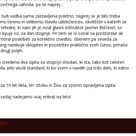
 sončnega zahoda, pa še naprej...
 tudi vadba sama zastavljena poletno; najprej se je bilo treba
u terenu in velikemu številu udeležencev, okoliščini v katerih se
 tehnike, ki nam jih je nizal glavni inštruktor Jasmin Biščevič, so
e kyuje oz. za dan stopnje. Pri tem se ni oziral na prostorske ali
 moral poskrbeti za korektno izvedbo, obenem pa seveda za
ning narekuje vklopitev in poostritev praktično vseh čutov, prinaša
drugi poljih.
 izvedena dva izpita za stopnjo shodan, ki sta, tako kot celoten
la zelo visok standard, ki bo vsem v navdih (za trdo delo, ki edino
a 10 let dela, ter Iztoku in Živu za vzorno opravljena izpita.
 sedaj nadejamo vsaj enkrat na leto!
, 2017