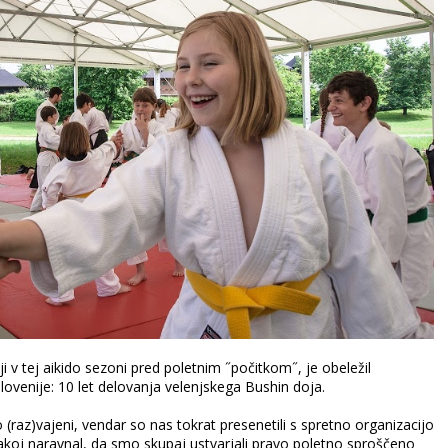
i v tej aikido sezoni pred poletnim ˝počitkom˝, je obeležil
ovenije: 10 let delovanja velenjskega Bushin doja.
(raz)vajeni, vendar so nas tokrat presenetili s spretno organizacijo
takoj naravnal, da smo skupaj ustvarjali pravo poletno sproščeno