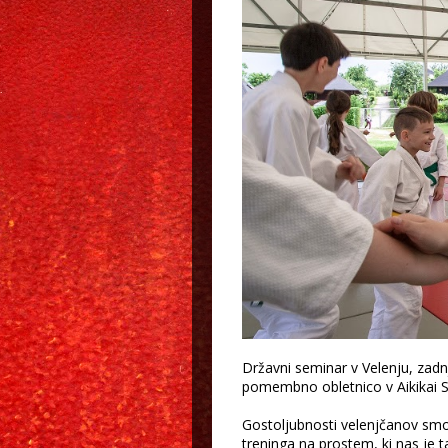
Državni seminar v Velenju, zadnj
pomembno obletnico v Aikikai Sl
Gostoljubnosti velenjčanov smo 
treninga na prostem, ki nas je 