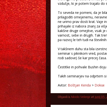
vzdušje, ki je potem trajalo do
To seveda ne pomeni, da je bila
prilagoditi omejenemu, neravnem
ne urimo prav dosti krat. Vaje in
prihajale iz nabora znanj za višj
kakšne druge omejitve, vsak je
varnost, sebe in drugih. Tak tre
pa razvoj le teh tudi na številnih 
V takšnem duhu sta bila izvrstno
seminar s piknikom vred, postavi
rodi sadove) še kar precej časa.
Čestitke in pohvale Bushin doju z
Takih seminarjev na odprtem si
Avtor:
Boštjan Kenda
>
Dokiai
Objavil/a
Aikido Velenje
at
junij 05