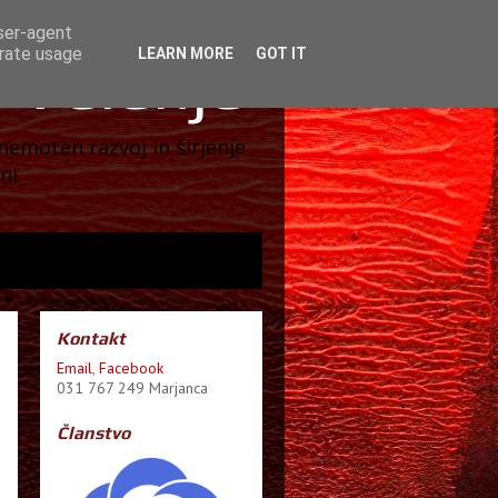
user-agent
erate usage
LEARN MORE
GOT IT
 Velenje
nemoten razvoj in širjenje
ni.
Kontakt
Email
,
Facebook
031 767 249 Marjanca
Članstvo