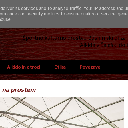
eliver its services and to analyze traffic. Your IP address and 
ormance and security metrics to ensure quality of service, gen
Aikido Bushin
abuse.
Športno kulturno društvo Bushin skrbi za 
Aikida v Šaleški doli
Aikido in otroci
Etika
Povezave
r na prostem