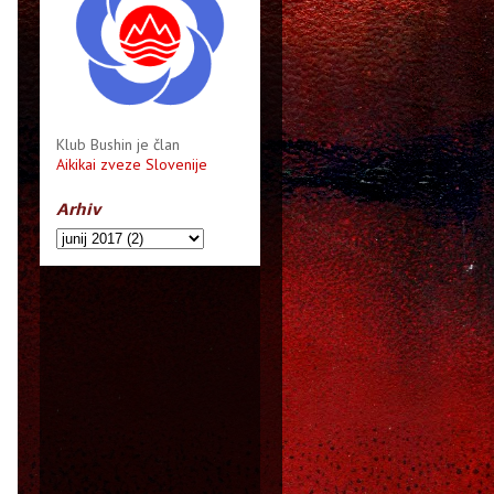
Klub Bushin je član
Aikikai zveze Slovenije
Arhiv