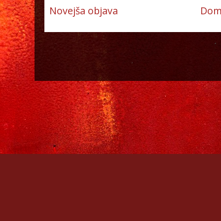
Novejša objava
Dom