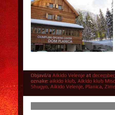
Objavil/a
Aikido Velenje
at
december
oznake:
aikido klub
,
Aikido klub Miso
Shugyo
,
Aikido Velenje
,
Planica
,
Zims